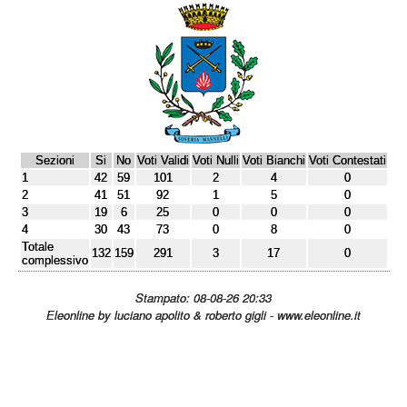
Sezioni
Si
No
Voti Validi
Voti Nulli
Voti Bianchi
Voti Contestati
1
42
59
101
2
4
0
2
41
51
92
1
5
0
3
19
6
25
0
0
0
4
30
43
73
0
8
0
Totale
132
159
291
3
17
0
complessivo
Stampato: 08-08-26 20:33
Eleonline by luciano apolito & roberto gigli - www.eleonline.it