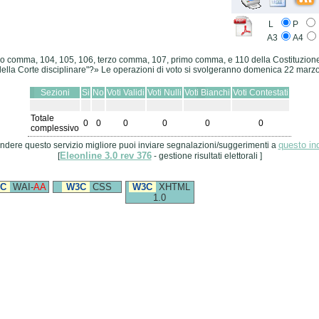
L
P
A3
A4
rimo comma, 104, 105, 106, terzo comma, 107, primo comma, e 110 della Costituzione
 della Corte disciplinare"?» Le operazioni di voto si svolgeranno domenica 22 marzo 
Sezioni
Si
No
Voti Validi
Voti Nulli
Voti Bianchi
Voti Contestati
Totale
0
0
0
0
0
0
complessivo
questo ind
ndere questo servizio migliore puoi inviare segnalazioni/suggerimenti a
Eleonline 3.0 rev 376
[
- gestione risultati elettorali ]
C
WAI-
AA
W3C
CSS
W3C
XHTML
1.0