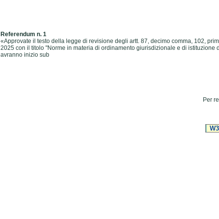
Referendum n. 1
«Approvate il testo della legge di revisione degli artt. 87, decimo comma, 102, p
2025 con il titolo "Norme in materia di ordinamento giurisdizionale e di istituzione
avranno inizio sub
Per re
W3