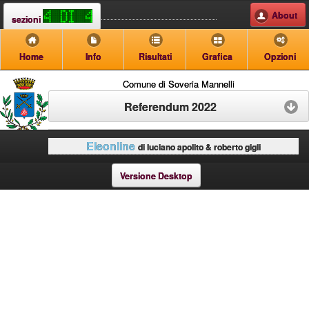
About
sezioni
Home
Info
Risultati
Grafica
Opzioni
Comune di Soveria Mannelli
Referendum 2022
Eleonline
di luciano apolito & roberto gigli
Versione Desktop