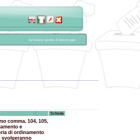
by luciano apolito & roberto gigli
Scheda
rimo comma, 104, 105,
rlamento e
teria di ordinamento
si svolgeranno