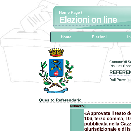
Home Page
/
Elezioni on line
Home
Elezioni
In
Comune di
S
Risultati Con
REFEREN
Dati Provvisor
Quesito Referendario
Numero
«Approvate il testo d
106, terzo comma, 10
pubblicata nella Gazz
giurisdizionale e di 