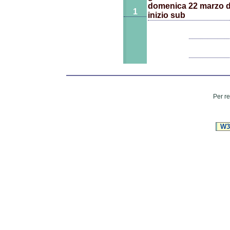
domenica 22 marzo dal
1
inizio sub
Per re
W3