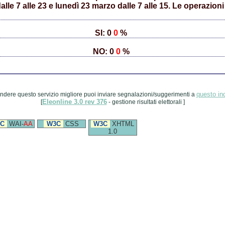
le 7 alle 23 e lunedì 23 marzo dalle 7 alle 15. Le operazioni
SI: 0
0
%
NO: 0
0
%
questo ind
ndere questo servizio migliore puoi inviare segnalazioni/suggerimenti a
Eleonline 3.0 rev 376
[
- gestione risultati elettorali ]
C
WAI-
AA
W3C
CSS
W3C
XHTML
1.0