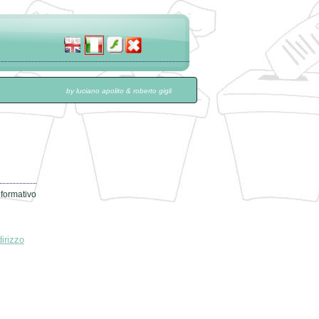
by luciano apolito & roberto gigli
nformativo
irizzo