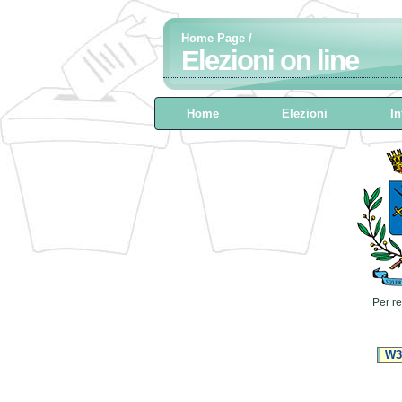
Home Page
/
Elezioni on line
Home
Elezioni
In
Per re
W3