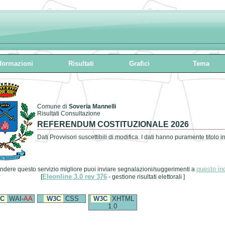
formazioni
Risultati
Grafici
Tema
Comune di
Soveria Mannelli
Risultati Consultazione
REFERENDUM COSTITUZIONALE 2026
Dati Provvisori suscettibili di modifica. I dati hanno puramente titolo i
questo ind
ndere questo servizio migliore puoi inviare segnalazioni/suggerimenti a
Eleonline 3.0 rev 376
[
- gestione risultati elettorali ]
C
WAI-
AA
W3C
CSS
W3C
XHTML
1.0