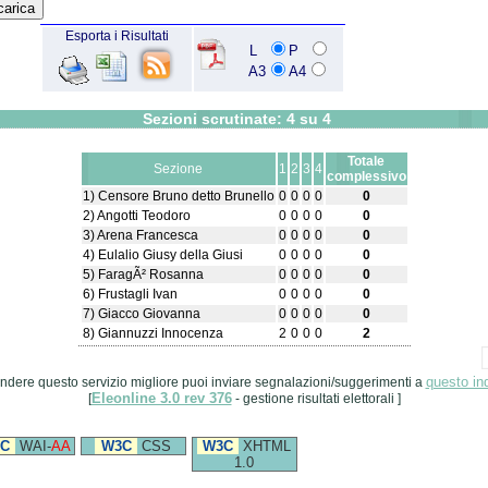
Esporta i Risultati
L
P
A3
A4
Sezioni scrutinate: 4 su 4
Totale
Sezione
1
2
3
4
complessivo
1) Censore Bruno detto Brunello
0
0
0
0
0
2) Angotti Teodoro
0
0
0
0
0
3) Arena Francesca
0
0
0
0
0
4) Eulalio Giusy della Giusi
0
0
0
0
0
5) FaragÃ² Rosanna
0
0
0
0
0
6) Frustagli Ivan
0
0
0
0
0
7) Giacco Giovanna
0
0
0
0
0
8) Giannuzzi Innocenza
2
0
0
0
2
questo ind
ndere questo servizio migliore puoi inviare segnalazioni/suggerimenti a
Eleonline 3.0 rev 376
[
- gestione risultati elettorali ]
C
WAI-
AA
W3C
CSS
W3C
XHTML
1.0