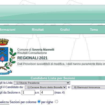
formazioni
Risultati
Grafici
Tema
Comune di
Soveria Mannelli
Risultati Consultazione
REGIONALI 2021
Dati Provvisori suscettibili di modifica. I dati hanno puramente titolo i
Candidato Lista per Sezioni
li la Lista:
li il Candidato da:
a:
li da Sezione n.
a n.
(max. 4)
ualizza Sezioni per colonne
per righe