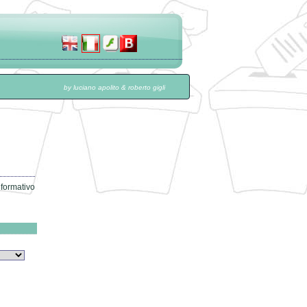
by luciano apolito & roberto gigli
nformativo