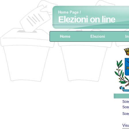
Home Page
/
Elezioni on line
Home
Elezioni
In
Sceg
Sceg
Sceg
Vis