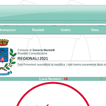
formazioni
Risultati
Grafici
Tema
Comune di
Soveria Mannelli
Risultati Consultazione
REGIONALI 2021
Dati Provvisori suscettibili di modifica. I dati hanno puramente titolo i
Lista Numero :
18