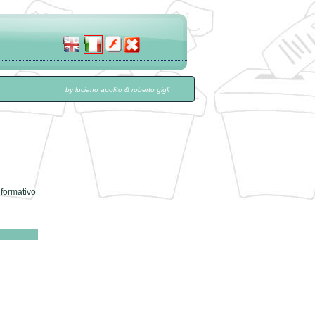
by luciano apolito & roberto gigli
nformativo