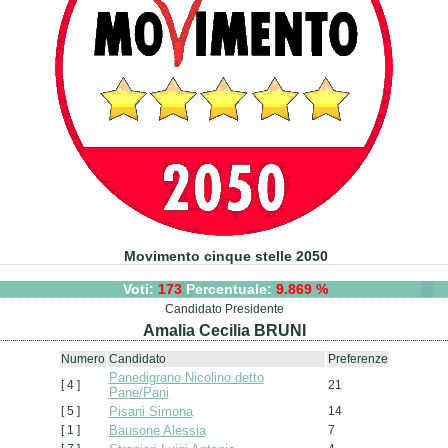
Movimento cinque stelle 2050
Voti:
173
Percentuale:
9.869 %
Candidato Presidente
Amalia Cecilia BRUNI
Numero
Candidato
Preferenze
Panedigrano Nicolino detto
[ 4 ]
21
Pane/Pani
[ 5 ]
Pisani Simona
14
[ 1 ]
Bausone Alessia
7