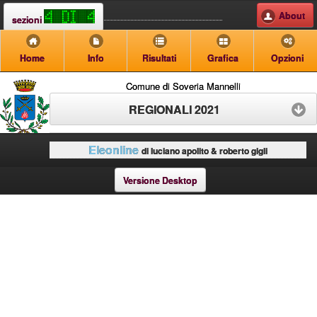
About
sezioni
Home
Info
Risultati
Grafica
Opzioni
Comune di Soveria Mannelli
REGIONALI 2021
Eleonline
di luciano apolito & roberto gigli
Versione Desktop