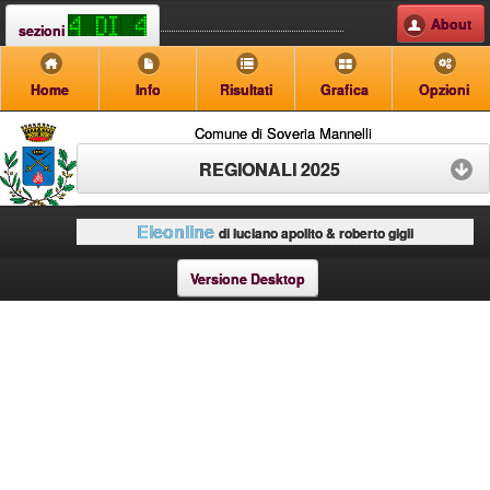
About
sezioni
Home
Info
Risultati
Grafica
Opzioni
Comune di Soveria Mannelli
REGIONALI 2025
Eleonline
di luciano apolito & roberto gigli
Versione Desktop