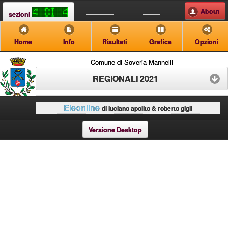
About
sezioni
Home
Info
Risultati
Grafica
Opzioni
Comune di Soveria Mannelli
REGIONALI 2021
Eleonline
di luciano apolito & roberto gigli
Versione Desktop