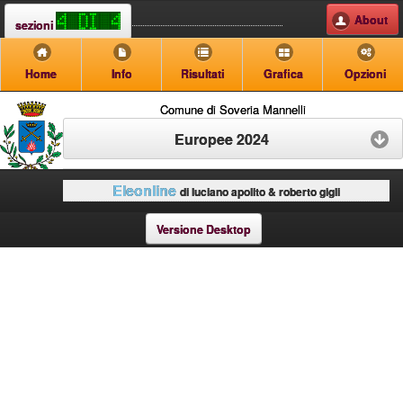
About
sezioni
Home
Info
Risultati
Grafica
Opzioni
Comune di Soveria Mannelli
Europee 2024
Eleonline
di luciano apolito & roberto gigli
Versione Desktop