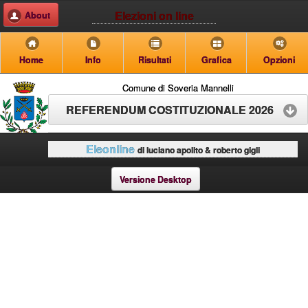
Elezioni on line
About
Home
Info
Risultati
Grafica
Opzioni
Comune di Soveria Mannelli
REFERENDUM COSTITUZIONALE 2026
Eleonline
di luciano apolito & roberto gigli
Versione Desktop