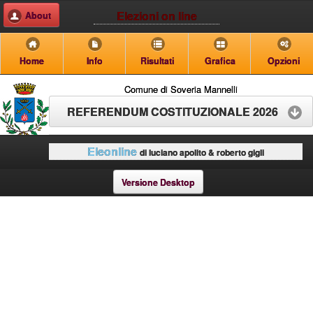
Elezioni on line
About
Home
Info
Risultati
Grafica
Opzioni
Comune di Soveria Mannelli
REFERENDUM COSTITUZIONALE 2026
Eleonline
di luciano apolito & roberto gigli
Versione Desktop