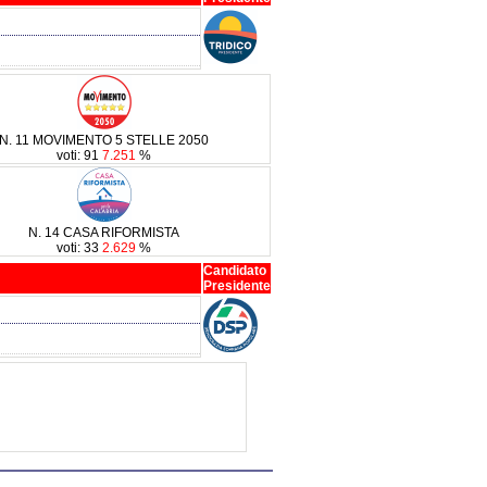
N. 11 MOVIMENTO 5 STELLE 2050
voti: 91
7.251
%
N. 14 CASA RIFORMISTA
voti: 33
2.629
%
Candidato
Presidente