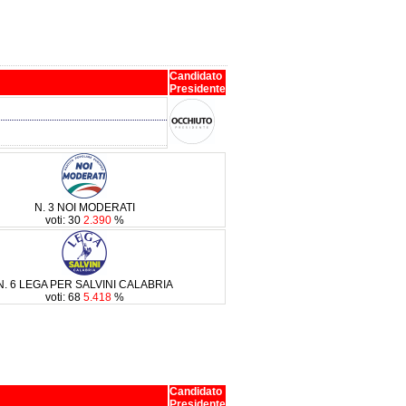
Candidato
Presidente
N. 3 NOI MODERATI
voti: 30
2.390
%
N. 6 LEGA PER SALVINI CALABRIA
voti: 68
5.418
%
Candidato
Presidente