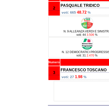
PASQUALE TRIDICO
2
48.72
voti: 665
%
N. 9 ALLEANZA VERDI E SINIST
voti: 44
3.506
%
N. 12 DEMOCRATICI PROGRESSIS
voti: 31
2.470
%
Numero
FRANCESCO TOSCANO
3
1.98
voti: 27
%