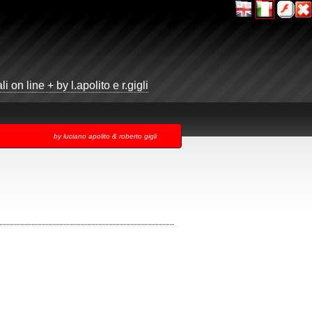
i on line + by l.apolito e r.gigli
by luciano apolito & roberto gigli