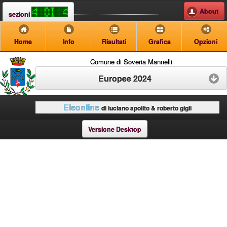
About
sezioni
Home
Info
Risultati
Grafica
Opzioni
Comune di Soveria Mannelli
Europee 2024
Eleonline
di luciano apolito & roberto gigli
Versione Desktop