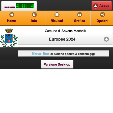
About
sezioni
Home
Info
Risultati
Grafica
Opzioni
Comune di Soveria Mannelli
Europee 2024
Eleonline
di luciano apolito & roberto gigli
Versione Desktop