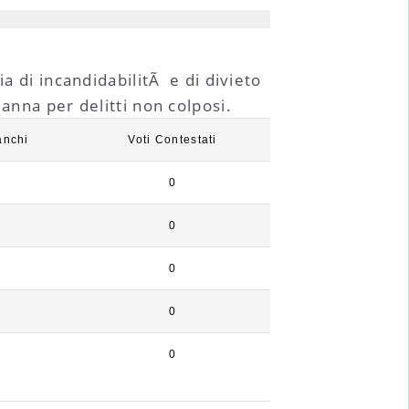
a di incandidabilitÃ e di divieto
anna per delitti non colposi.
anchi
Voti Contestati
0
0
0
0
7
0