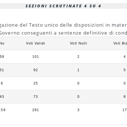
SEZIONI SCRUTINATE 4 SU 4
gazione del Testo unico delle disposizioni in materi
i Governo conseguenti a sentenze definitive di cond
No
Voti Validi
Voti Nulli
Voti Bi
59
101
2
4
51
92
1
5
6
25
0
0
43
73
0
8
159
291
3
1