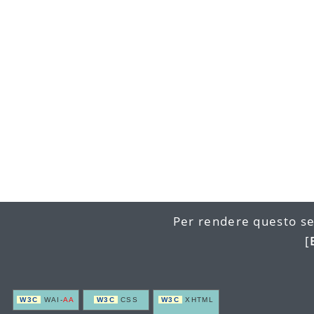
Per rendere questo se
[
W3C
WAI-
AA
W3C
CSS
W3C
XHTML