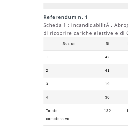
Referendum n. 1
Scheda 1 : IncandidabilitÃ . Abro
di ricoprire cariche elettive e d
Sezioni
Si
1
42
2
41
3
19
4
30
Totale
132
complessivo