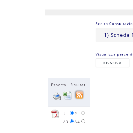
Scelta Consultazi
Visualizza percent
Esporta i Risultati
L
P
A3
A4