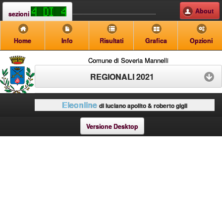
About
sezioni
Home
Info
Risultati
Grafica
Opzioni
Comune di Soveria Mannelli
REGIONALI 2021
Eleonline
di luciano apolito & roberto gigli
Versione Desktop