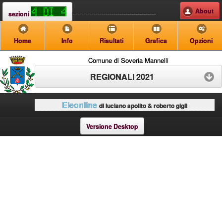
About
sezioni
Home
Info
Risultati
Grafica
Opzioni
Comune di Soveria Mannelli
REGIONALI 2021
Eleonline
di luciano apolito & roberto gigli
Versione Desktop