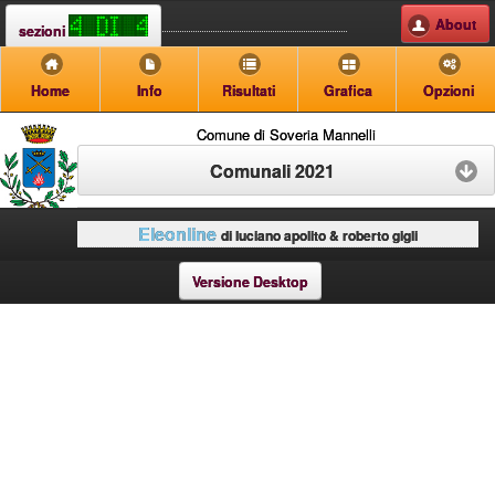
About
sezioni
Home
Info
Risultati
Grafica
Opzioni
Comune di Soveria Mannelli
Comunali 2021
Eleonline
di luciano apolito & roberto gigli
Versione Desktop