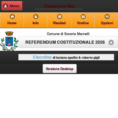
Elezioni on line
About
Home
Info
Risultati
Grafica
Opzioni
Comune di Soveria Mannelli
REFERENDUM COSTITUZIONALE 2026
Eleonline
di luciano apolito & roberto gigli
Versione Desktop