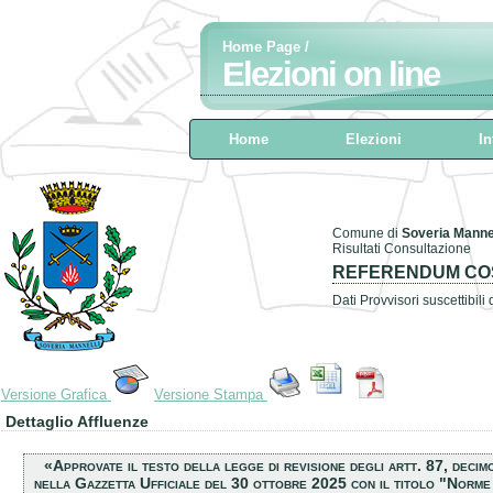
Home Page
/
Elezioni on line
Home
Elezioni
In
Comune di
Soveria Mannel
Risultati Consultazione
REFERENDUM COS
Dati Provvisori suscettibili
Versione Grafica
Versione Stampa
Dettaglio Affluenze
«Approvate il testo della legge di revisione degli artt. 87, dec
nella Gazzetta Ufficiale del 30 ottobre 2025 con il titolo "Norme i