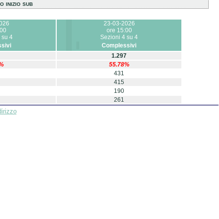
o inizio sub
026
23-03-2026
:00
ore 15:00
 su 4
Sezioni 4 su 4
sivi
Complessivi
1.297
7%
55.78%
431
415
190
261
irizzo