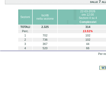
dalle 7 all
22-03-2026
ore 12:00
Iscritti
Sezioni
Sezioni 4 su 4
nella sezione
Complessivi
TOTALI
2.325
314
Perc.
13.51%
1
702
102
2
736
102
3
367
44
4
520
66
Per re
W3