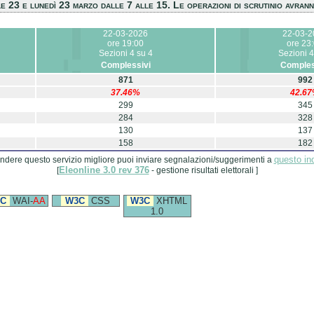
e 23 e lunedì 23 marzo dalle 7 alle 15. Le operazioni di scrutinio avrann
22-03-2026
22-03-2
ore 19:00
ore 23
Sezioni 4 su 4
Sezioni 4
Complessivi
Comples
871
992
37.46%
42.6
299
345
284
328
130
137
158
182
questo ind
ndere questo servizio migliore puoi inviare segnalazioni/suggerimenti a
Eleonline 3.0 rev 376
[
- gestione risultati elettorali ]
C
WAI-
AA
W3C
CSS
W3C
XHTML
1.0