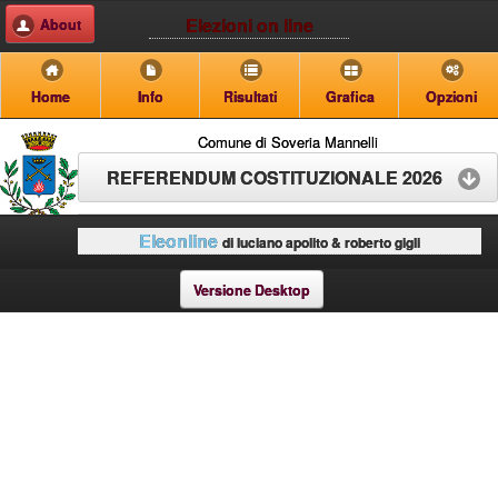
Elezioni on line
About
Home
Info
Risultati
Grafica
Opzioni
Comune di Soveria Mannelli
REFERENDUM COSTITUZIONALE 2026
Eleonline
di luciano apolito & roberto gigli
Versione Desktop