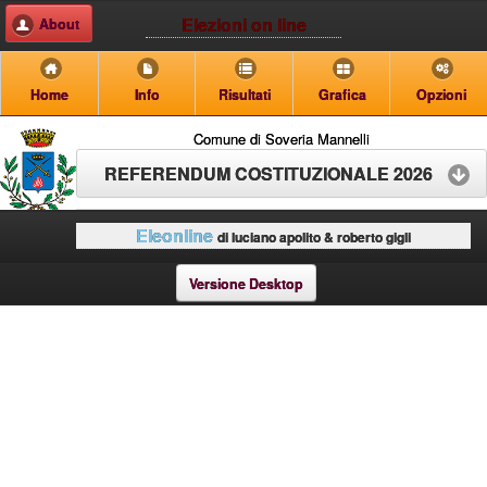
Elezioni on line
About
Home
Info
Risultati
Grafica
Opzioni
Comune di Soveria Mannelli
REFERENDUM COSTITUZIONALE 2026
Eleonline
di luciano apolito & roberto gigli
Versione Desktop