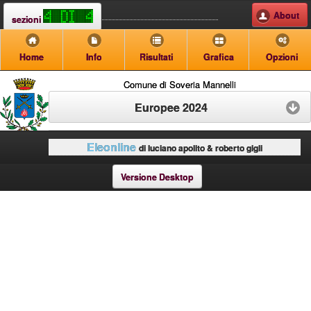
About
sezioni
Home
Info
Risultati
Grafica
Opzioni
Comune di Soveria Mannelli
Europee 2024
Eleonline
di luciano apolito & roberto gigli
Versione Desktop