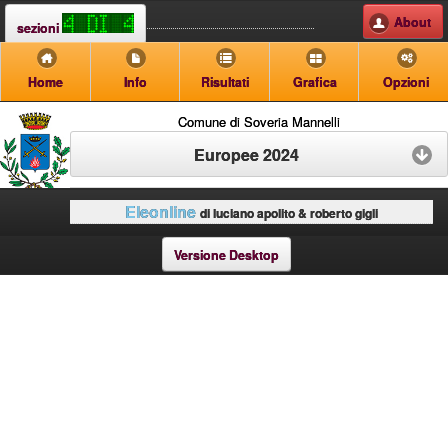
About
sezioni
Home
Info
Risultati
Grafica
Opzioni
Comune di Soveria Mannelli
Europee 2024
Eleonline
di luciano apolito & roberto gigli
Versione Desktop