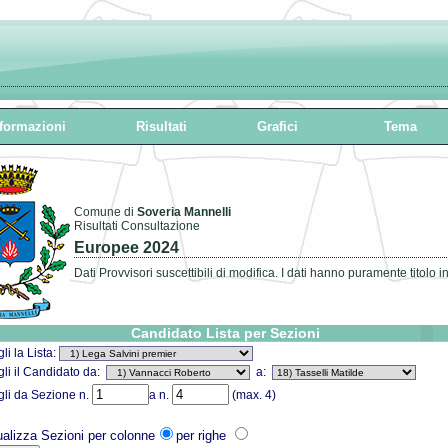
formazioni
Risultati
Grafici
Tema
Comune di
Soveria Mannelli
Risultati Consultazione
Europee 2024
Dati Provvisori suscettibili di modifica. I dati hanno puramente titolo i
Candidato Lista per Sezioni
li la Lista:
li il Candidato da:
a:
li da Sezione n.
a n.
(max. 4)
ualizza Sezioni per colonne
per righe