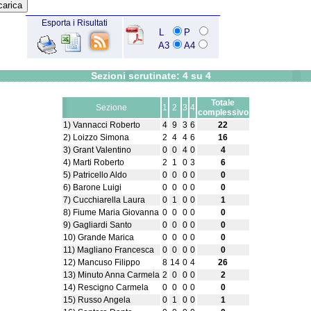
Esporta i Risultati
L
P
A3
A4
Sezioni scrutinate: 4 su 4
Totale
Sezione
1
2
3
4
complessivo
1) Vannacci Roberto
4
9
3
6
22
2) Loizzo Simona
2
4
4
6
16
3) Grant Valentino
0
0
4
0
4
4) Marti Roberto
2
1
0
3
6
5) Patricello Aldo
0
0
0
0
0
6) Barone Luigi
0
0
0
0
0
7) Cucchiarella Laura
0
1
0
0
1
8) Fiume Maria Giovanna
0
0
0
0
0
9) Gagliardi Santo
0
0
0
0
0
10) Grande Marica
0
0
0
0
0
11) Magliano Francesca
0
0
0
0
0
12) Mancuso Filippo
8
14
0
4
26
13) Minuto Anna Carmela
2
0
0
0
2
14) Rescigno Carmela
0
0
0
0
0
15) Russo Angela
0
1
0
0
1