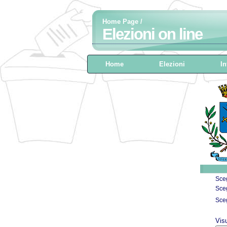
Home Page
/
Elezioni on line
Home
Elezioni
In
Sceg
Sceg
Sceg
Vis