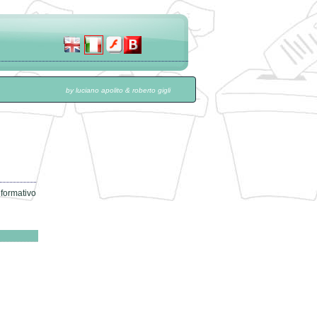
by luciano apolito & roberto gigli
nformativo